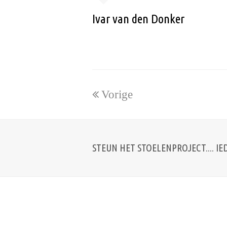
Ivar van den Donker
Vorige
STEUN HET STOELENPROJECT.... IE
Volg ons op